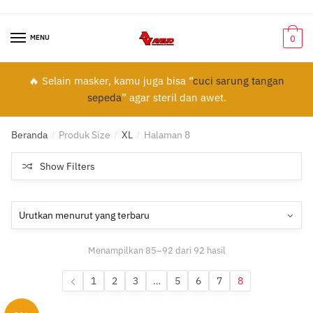
Skip
Skip
to
to
MENU
0
navigation
content
🔥 Selain masker, kamu juga bisa “
cuci sarung tangan
sepeda
” agar steril dan awet.
Beranda
Produk Size
XL
Halaman 8
/
/
/
Show Filters
Diurutkan
Menampilkan 85–92 dari 92 hasil
menurut
yang
1
2
3
…
5
6
7
8
terbaru