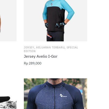
,
,
JERSEY
KELUARAN TERBARU
SPECIAL
EDITION
Jersey Avelio I-Gor
Rp
289,000
Produk
ini
memiliki
beberapa
varian.
Pilihan
ini