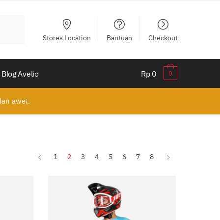
Stores Location
Bantuan
Checkout
Blog Avelio
Rp 0
0
 dan awet.
utkan
1
2
3
4
5
6
7
8
urut
g
aru