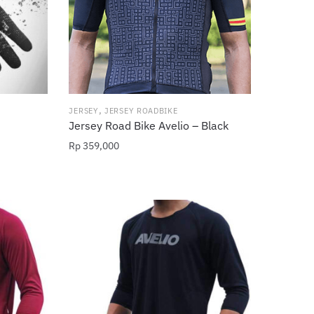
dapat
diambil
di
halaman
produk
,
JERSEY
JERSEY ROADBIKE
Jersey Road Bike Avelio – Black
Rp
359,000
Produk
ini
memiliki
beberapa
varian.
Pilihan
ini
dapat
diambil
di