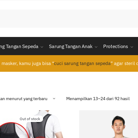
ng Tangan Sepeda
Sarung Tangan Anak
Protections
n masker, kamu juga bisa “
cuci sarung tangan sepeda
” agar steril
Diur
Menampilkan 13–24 dari 92 hasil
men
yan
terb
Out of stock