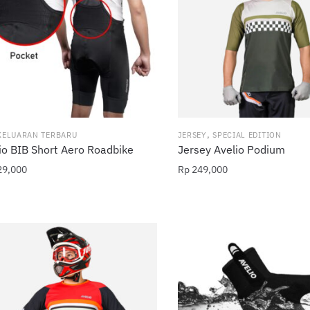
,
KELUARAN TERBARU
JERSEY
SPECIAL EDITION
io BIB Short Aero Roadbike
Jersey Avelio Podium
9,000
Rp
249,000
uk
Produk
ini
iki
memiliki
rapa
beberapa
n.
varian.
an
Pilihan
ini
t
dapat