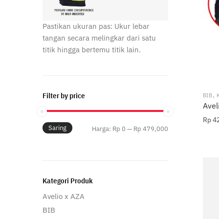
Pastikan ukuran pas: Ukur lebar
tangan secara melingkar dari satu
titik hingga bertemu titik lain.
,
Filter by price
BIB
Avel
Rp
42
Saring
Harga
Harga
Harga:
Rp 0
—
Rp 479,000
Prod
terendah
tertinggi
ini
memil
bebe
Kategori Produk
varia
Pilih
Avelio x AZA
ini
BIB
dapa