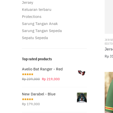
Jersey
diamb
di
Keluaran terbaru
hala
Protections
prod
Sarung Tangan Anak
Sarung Tangan Sepeda
Sepatu Sepeda
JERS
EDIT
Jers
Rp
31
Top rated products
Prod
Avelio Bat Ranger - Red
ini
memil
Harga
Harga
Dinilai
Rp
239,000
Rp
219,000
5.00
dari 5
bebe
aslinya
saat
varia
adalah:
ini
Pilih
New Darabel - Blue
Rp 239,000.
adalah:
ini
Rp 219,000.
Dinilai
Rp
179,000
dapa
5.00
dari 5
diamb