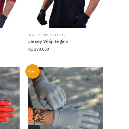
halaman
produk
,
JERSEY
WHIP LEGION
Jersey Whip Legion
Rp
199,000
Produk
ini
-6%
memiliki
beberapa
varian.
Pilihan
ini
dapat
diambil
di
halaman