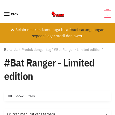
Skip
Skip
to
to
MENU
0
navigation
content
🔥 Selain masker, kamu juga bisa “
cuci sarung tangan
sepeda
” agar steril dan awet.
Beranda
Produk dengan tag “#Bat Ranger - Limited edition”
/
#Bat Ranger - Limited
edition
Show Filters