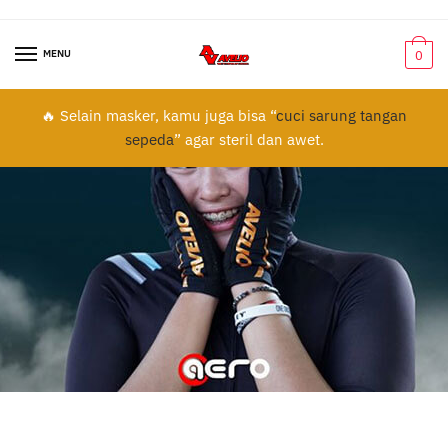
MENU
0
🔥 Selain masker, kamu juga bisa “
cuci sarung tangan
sepeda
” agar steril dan awet.