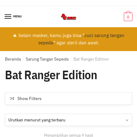
Skip
Skip
to
to
MENU
0
navigation
content
🔥 Selain masker, kamu juga bisa “
cuci sarung tangan
sepeda
” agar steril dan awet.
Beranda
Sarung Tangan Sepeda
Bat Ranger Edition
/
/
Bat Ranger Edition
Show Filters
Diurutkan
Menampilkan semua 9 hasil