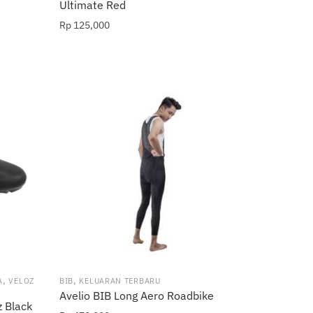
Ultimate Red
Rp
125,000
,
,
A
VELOZ
BIB
KELUARAN TERBARU
Avelio BIB Long Aero Roadbike
z Black