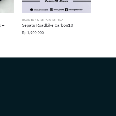
,
ROAD BIKE
SEPATU SEPEDA
k –
Sepatu Roadbike Carbon10
Rp
1,900,000