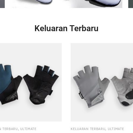
Keluaran Terbaru
,
,
N TERBARU
ULTIMATE
KELUARAN TERBARU
ULTIMATE