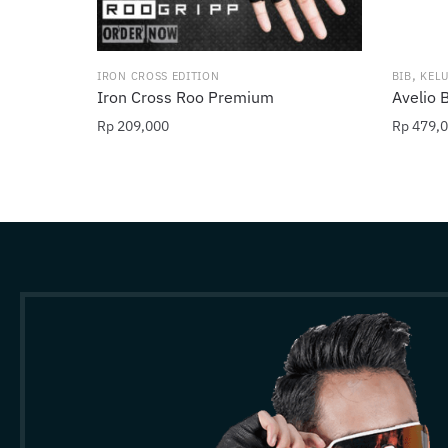
,
IRON CROSS EDITION
BIB
KEL
Iron Cross Roo Premium
Avelio 
Rp
209,000
Rp
479,0