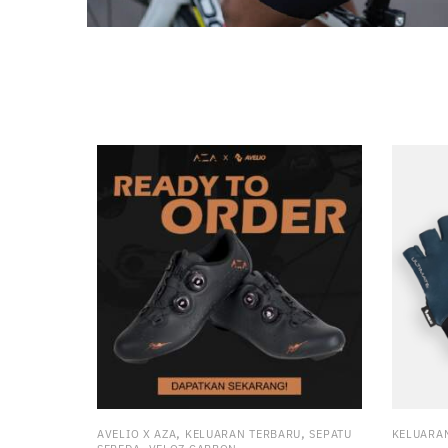
,
,
AVELIO X AZA
KELUARAN TERBARU
SEPATU
KELUARA