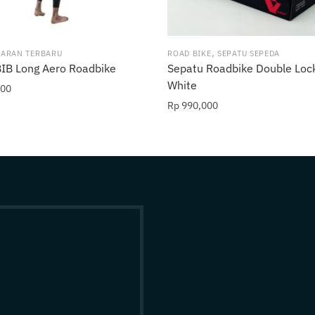
,
UARAN TERBARU
ROAD BIKE
SEPATU SEPEDA
BIB Long Aero Roadbike
Sepatu Roadbike Double Loc
White
00
Rp
990,000