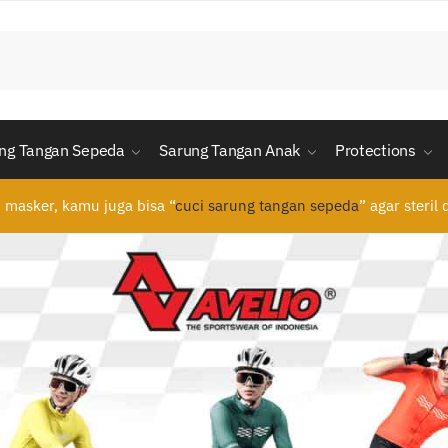
ng Tangan Sepeda
Sarung Tangan Anak
Protections
n masker, kamu juga bisa “
cuci sarung tangan sepeda
” agar steril