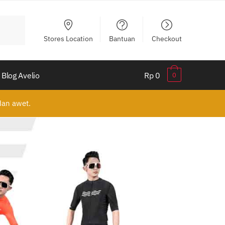
Stores Location
Bantuan
Checkout
Blog Avelio
Rp 0
0
 dan awet.