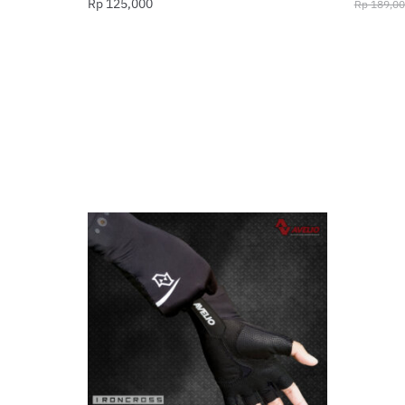
Rp
125,000
Rp
189,00