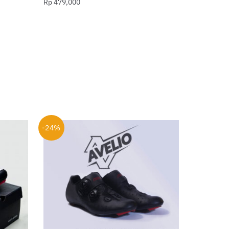
Rp
479,000
-24%