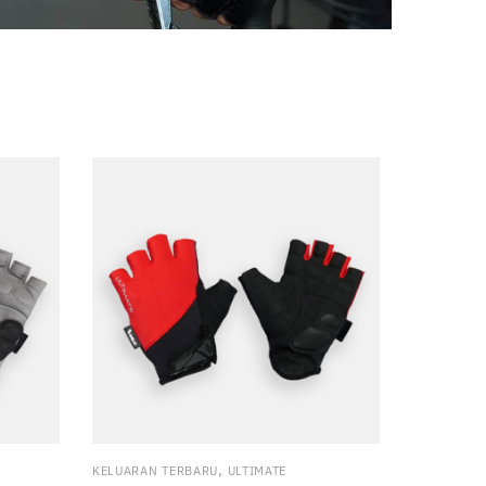
,
KELUARAN TERBARU
ULTIMATE