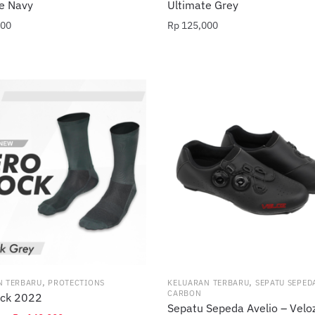
e Navy
Ultimate Grey
00
Rp
125,000
,
,
N TERBARU
PROTECTIONS
KELUARAN TERBARU
SEPATU SEPED
CARBON
ock 2022
Sepatu Sepeda Avelio – Velo