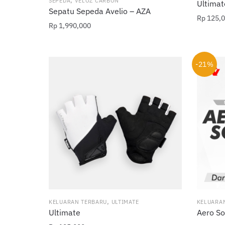
,
SEPEDA
VELOZ CARBON
Ultimat
Sepatu Sepeda Avelio – AZA
Rp
125,0
Rp
1,990,000
-21%
,
KELUARAN TERBARU
ULTIMATE
KELUARA
Ultimate
Aero S