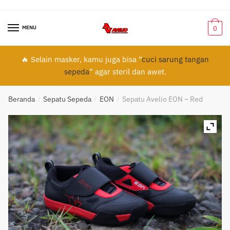
Skip
Skip
to
to
MENU
0
navigation
content
🔥 Selain masker, kamu juga bisa “
cuci sarung tangan
sepeda
” agar steril dan awet.
Beranda
Sepatu Sepeda
EON
Sepatu Avelio EON – Red
/
/
/