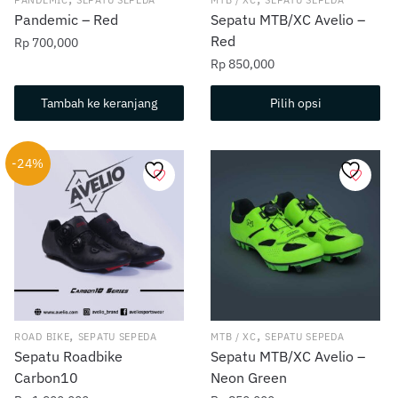
PANDEMIC
SEPATU SEPEDA
MTB / XC
SEPATU SEPEDA
Pandemic – Red
Sepatu MTB/XC Avelio –
Red
Rp
700,000
Rp
850,000
Produk
Tambah ke keranjang
Pilih opsi
ini
memiliki
-24%
beberapa
varian.
Pilihan
ini
dapat
diambil
di
halaman
,
,
ROAD BIKE
SEPATU SEPEDA
MTB / XC
SEPATU SEPEDA
produk
Sepatu Roadbike
Sepatu MTB/XC Avelio –
Carbon10
Neon Green