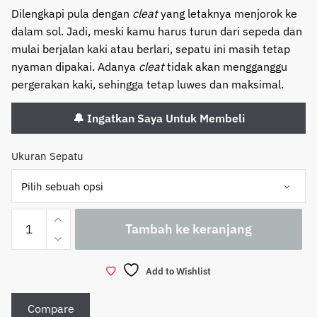
Dilengkapi pula dengan
cleat
yang letaknya menjorok ke
dalam sol. Jadi, meski kamu harus turun dari sepeda dan
mulai berjalan kaki atau berlari, sepatu ini masih tetap
nyaman dipakai. Adanya
cleat
tidak akan mengganggu
pergerakan kaki, sehingga tetap luwes dan maksimal.
🔔 Ingatkan Saya Untuk Membeli
Ukuran Sepatu
Kuantitas
Tambah ke keranjang
Sepatu
Avelio
EON
Add to Wishlist
-
Red
Compare