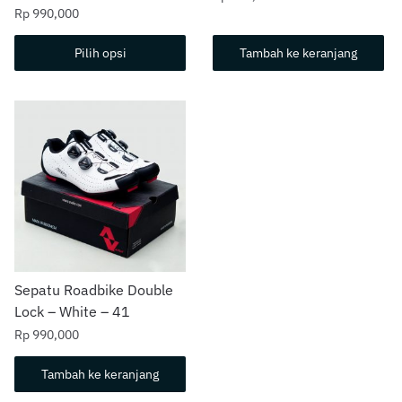
Rp
990,000
Produk
Pilih opsi
Tambah ke keranjang
ini
memiliki
beberapa
varian.
Pilihan
ini
dapat
diambil
di
halaman
Sepatu Roadbike Double
produk
Lock – White – 41
Rp
990,000
Tambah ke keranjang