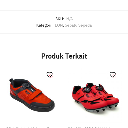
SKU:
N/A
Kategori:
EON
,
Sepatu Sepeda
Produk Terkait
,
,