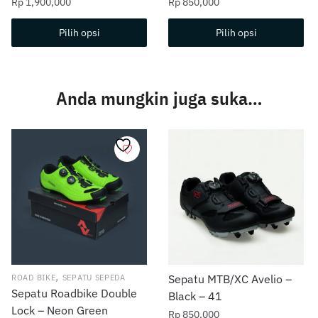
Rp
1,900,000
Rp
850,000
Produk
Produk
Pilih opsi
Pilih opsi
ini
ini
memiliki
memiliki
beberapa
beberapa
Anda mungkin juga suka…
varian.
varian.
Pilihan
Pilihan
ini
ini
dapat
dapat
diambil
diambil
di
di
halaman
halaman
produk
produk
,
Sepatu MTB/XC Avelio –
ROAD BIKE
SEPATU SEPEDA
Sepatu Roadbike Double
Black – 41
Lock – Neon Green
Rp
850,000